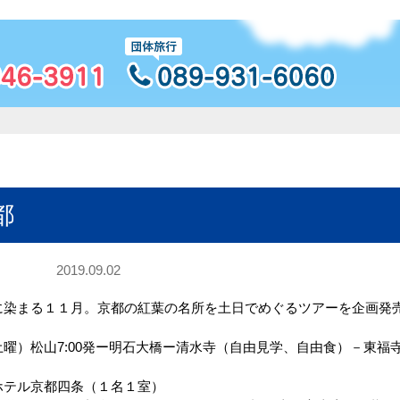
都
2019.09.02
に染まる１１月。京都の紅葉の名所を土日でめぐるツアーを企画発
曜）松山7:00発ー明石大橋ー清水寺（自由見学、自由食）－東福
ホテル京都四条（１名１室）