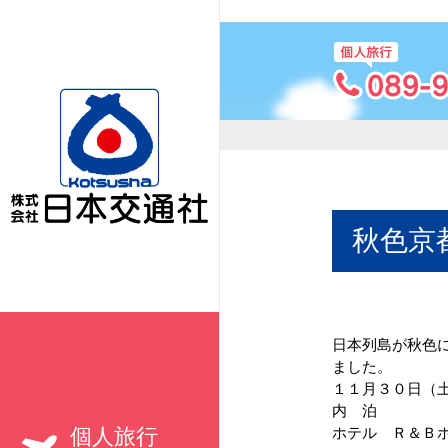
秋色京都
秋色京
日本列島が秋色
ました。
１１月３０日（土
内 泊
個人旅行
ホテル Ｒ＆Ｂ