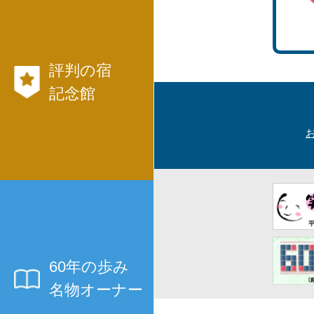
航空券、JR、フ
れています！
・社員旅行、研修旅行
ェリー等切符
・
も発行出来ます。
国内旅行モデル
評判の宿
コース
記念館
・
海外旅行モデル
コース
全国各地、評判の宿や有名人の
・
記念館が楽しめます。
ホームページへ直接リンク！
修学旅行
・
当社の添乗員、バ
や
60年の歩み
スガイドやドラ
名物オーナー
全国大会応援ツア
イバーおすすめ