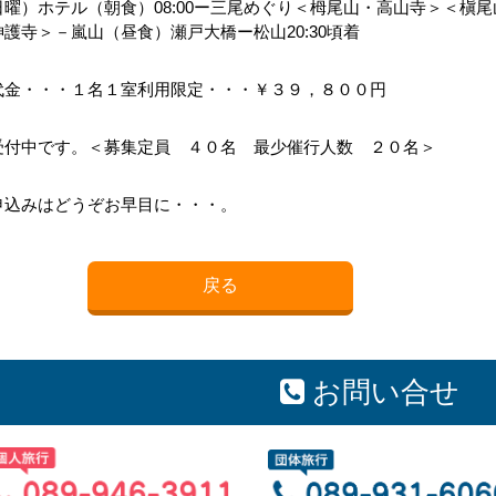
曜）ホテル（朝食）08:00ー三尾めぐり＜栂尾山・高山寺＞＜槇
護寺＞－嵐山（昼食）瀬戸大橋ー松山20:30頃着
代金・・・１名１室利用限定・・・￥３９，８００円
受付中です。＜募集定員 ４０名 最少催行人数 ２０名＞
申込みはどうぞお早目に・・・。
戻る
お問い合せ