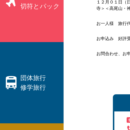
１２月０１日（日
切符とパック
寺＞＜高尾山・神
お一人様 旅行
お申込み 好評
親切なベテランプランナーがご
要望にお応えします！
お問合わせ、お
・ハネムーン、観光、出張etc、
国内旅行
団体旅行
から
修学旅行
海外旅行
まで、JTB等々パックツアーを
数多くご用意しています。
・
団体旅行なら日本交通社と言わ