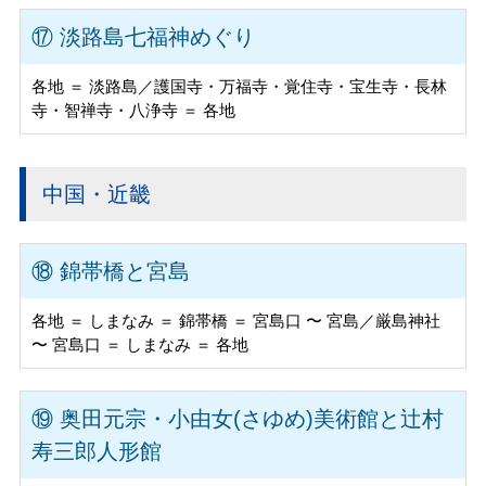
⑰ 淡路島七福神めぐり
各地 ＝ 淡路島／護国寺・万福寺・覚住寺・宝生寺・長林
寺・智禅寺・八浄寺 ＝ 各地
中国・近畿
⑱ 錦帯橋と宮島
各地 ＝ しまなみ ＝ 錦帯橋 ＝ 宮島口 〜 宮島／厳島神社
〜 宮島口 ＝ しまなみ ＝ 各地
⑲ 奥田元宗・小由女(さゆめ)美術館と辻村
寿三郎人形館