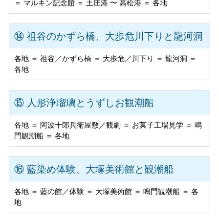
＝ マルキン記念館 ＝ 土庄港 〜 高松港 ＝ 各地
⑭ 祖谷のかずら橋、大歩危川下りと龍河洞
各地 ＝ 祖谷／かずら橋 ＝ 大歩危／川下り ＝ 龍河洞 ＝
各地
⑮ 人形浄瑠璃とうずしお観潮船
各地 ＝ 阿波十郎兵衛屋敷／観劇 ＝ お菓子工場見学 ＝ 鳴
門観潮船 ＝ 各地
⑯ 藍染め体験、大塚美術館と観潮船
各地 ＝ 藍の館／体験 ＝ 大塚美術館 ＝ 鳴門観潮船 ＝ 各
地