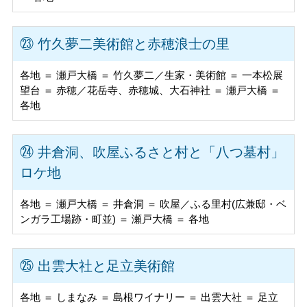
㉓ 竹久夢二美術館と赤穂浪士の里
各地 ＝ 瀬戸大橋 ＝ 竹久夢二／生家・美術館 ＝ 一本松展
望台 ＝ 赤穂／花岳寺、赤穂城、大石神社 ＝ 瀬戸大橋 ＝
各地
㉔ 井倉洞、吹屋ふるさと村と「八つ墓村」
ロケ地
各地 ＝ 瀬戸大橋 ＝ 井倉洞 ＝ 吹屋／ふる里村(広兼邸・ベ
ンガラ工場跡・町並) ＝ 瀬戸大橋 ＝ 各地
㉕ 出雲大社と足立美術館
各地 ＝ しまなみ ＝ 島根ワイナリー ＝ 出雲大社 ＝ 足立