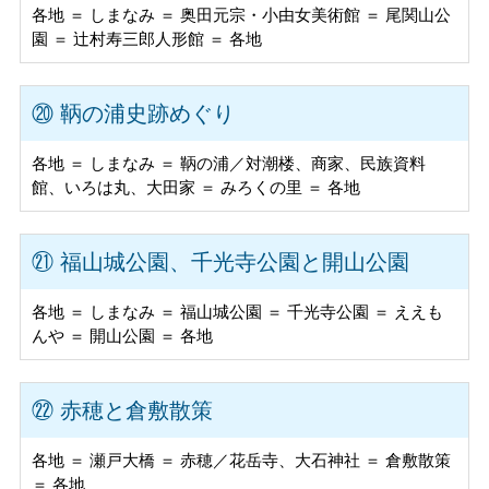
各地 ＝ しまなみ ＝ 奥田元宗・小由女美術館 ＝ 尾関山公
園 ＝ 辻村寿三郎人形館 ＝ 各地
⑳ 鞆の浦史跡めぐり
各地 ＝ しまなみ ＝ 鞆の浦／対潮楼、商家、民族資料
館、いろは丸、大田家 ＝ みろくの里 ＝ 各地
㉑ 福山城公園、千光寺公園と開山公園
各地 ＝ しまなみ ＝ 福山城公園 ＝ 千光寺公園 ＝ ええも
んや ＝ 開山公園 ＝ 各地
㉒ 赤穂と倉敷散策
各地 ＝ 瀬戸大橋 ＝ 赤穂／花岳寺、大石神社 ＝ 倉敷散策
＝ 各地