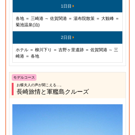
1日目
各地 ＝ 三崎港 ～ 佐賀関港 ＝ 湯布院散策 ＝ 大観峰 ＝
菊池温泉(泊)
2日目
ホテル ＝ 柳川下り ＝ 吉野ヶ里遺跡 ＝ 佐賀関港 ～ 三
崎港 ＝ 各地
モデルコース
お蝶夫人の声が聞こえる…。
長崎旅情と軍艦島クルーズ