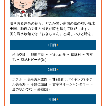
咲き誇る原色の花々、どこか甘い南国の風の匂い琉球
王国、独自の文化と歴史が時を越えて歓迎します。
美ら海水族館では「おきちゃん」と楽しいひと時を。
1日目
松山空港 → 那覇空港 ＝ ビオスの丘 ＝ 琉球村 ＝ 万座
毛 ＝ 恩納村ビーチ(泊)
2日目
ホテル ＝ 美ら海水族館 ＝
(昼食：バイキング) ホテ
ル美ら海 ＝ 今帰仁城跡 ＝ 古宇利オーシャンタワー ＝
道の駅かでな ＝ 那覇(泊)
3日目