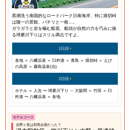
黒潮洗う南国的なロードパーク日南海岸、特に堀切峠
は随一の景観、パチリと一枚…。
ガラガラと岩を噛む船底、船頭が自然の力を巧みに操
る球磨川下りはスリル満点ですよ。
1日目
各地 ＝ 八幡浜港 ＝ 臼杵港 ＝ 青島 ＝ 堀切峠 ＝ えび
の高原 ＝ 霧島温泉(泊)
2日目
ホテル ＝ 人吉 〜 球磨川下り ～ 大阪間 ＝ 竹田 ＝ 臼
杵港 〜 八幡浜港 ＝ 各地
モデルコース
吉野ヶ里は邪馬台国だった？