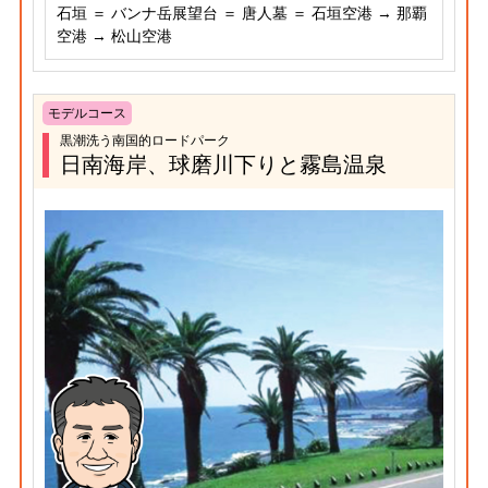
石垣 ＝ バンナ岳展望台 ＝ 唐人墓 ＝ 石垣空港 → 那覇
空港 → 松山空港
モデルコース
黒潮洗う南国的ロードパーク
日南海岸、球磨川下りと霧島温泉