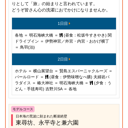
りとして「旅」の始まりと言われています。
どうぞ皆さん心の洗濯におでかけになりませんか。
1日目
各地 ＝ 明石海峡大橋 ＝
(昼食：松坂牛すきやき) 関
ドライブイン ＝ 伊勢神宮／外宮・内宮・おかげ横丁
＝ 鳥羽(泊)
2日目
ホテル ＝ 横山展望台 ＝ 賢島エスパーニャクルーズ ＝
パールロード ＝
(昼食：伊勢味噌なべ膳) 夫婦岩パ
ラダイス ＝ 椿大神社 ＝ 明石海峡大橋 ＝
(夕食：う
どん・手毬寿司) 吉野川SA ＝ 各地
モデルコース
日本海の荒波に刻まれた断崖絶壁
東尋坊、永平寺と兼六園