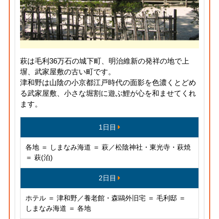
萩は毛利36万石の城下町、明治維新の発祥の地で上
塀、武家屋敷の古い町です。
津和野は山陰の小京都江戸時代の面影を色濃くとどめ
る武家屋敷、小さな堀割に遊ぶ鯉が心を和ませてくれ
ます。
1日目
各地 ＝ しまなみ海道 ＝ 萩／松陰神社・東光寺・萩焼
＝ 萩(泊)
2日目
ホテル ＝ 津和野／養老館・森鷗外旧宅 ＝ 毛利邸 ＝
しまなみ海道 ＝ 各地