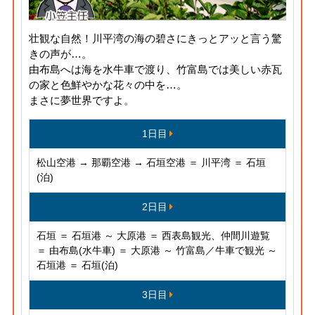
壮観な自然！川平湾の海の碧さにきっとアッと言う驚
きの声が…。
由布島へは海を水牛車で渡り、竹富島では美しい赤瓦
の家と色鮮やかな花々の中を…。
まさに夢世界ですよ。
1日目
松山空港 → 那覇空港 → 石垣空港 ＝ 川平湾 ＝ 石垣
(泊)
2日目
石垣 ＝ 石垣港 ～ 大原港 ＝ 西表島観光、仲間川遊覧
＝ 由布島(水牛車) ＝ 大原港 ～ 竹富島／牛車で観光 ～
石垣港 ＝ 石垣(泊)
3日目