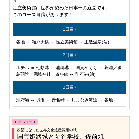
す。
足立美術館は世界が認めた日本一の庭園です。
このコース自信があります！
1日目
各地 ＝ 瀬戸大橋 ＝ 足立美術館 ＝ 玉造温泉(泊)
2日目
ホテル ＝ 七類港 ～ 浦郷港 ～ 国賀めぐり ～ 菱浦／後
鳥羽院・隠岐神社・資料館 ～ 別府港(泊)
3日目
別府港 ～ 境港 ＝ 赤名峠 ＝ しまなみ海道 ＝ 各地
モデルコース
改築になった世界文化遺産認定の城
国宝姫路城と閑谷学校、備前焼