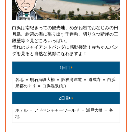
白浜は南紀きっての観光地、めがね岩でおなじみの円
月島、紺碧の海に張り出す千畳敷、切り立つ断崖の三
段壁等々見どころいっぱい。
憧れのジャイアントパンダに感動接近！赤ちゃんパン
ダを見ると自然な笑顔になれますよ！
1日目
各地 ＝ 明石海峡大橋 ＝ 阪神湾岸道 ＝ 道成寺 ＝ 白浜
泉都めぐり ＝ 白浜温泉(泊)
2日目
ホテル ＝ アドベンチャーワールド ＝ 瀬戸大橋 ＝ 各
地