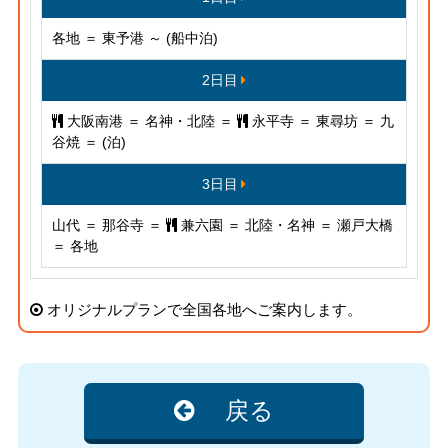
各地 ＝ 東予港 ～ (船中泊)
2日目
大阪南港 ＝ 名神・北陸 ＝
永平寺 ＝ 東尋坊 ＝ 九
谷焼 ＝ (泊)
3日目
山代 ＝ 那谷寺 ＝
兼六園 ＝ 北陸・名神 ＝ 瀬戸大橋
＝ 各地
オリジナルプランで全国各地へご案内します。
戻る