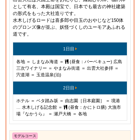
として有名、本殿は国宝で、日本でも最古の神社建築
の形式をもった大社造りです。
水木しげるロードは喜多郎や目玉のおやじなど150体
のブロンズ像が並ぶ、妖怪づくしのユーモアあふれる
道です。
1日目
各地 ＝ しまなみ海道 ＝
(昼食：バーベキュー) 広島
三次ワイナリー ＝ やまなみ街道 ＝ 出雲大社参拝 ＝
宍道湖 ＝ 玉造温泉(泊)
2日目
ホテル ＝ ベタ踏み坂 ＝ 由志園［日本庭園］ ＝ 境港
… 水木しげる記念館 ＝
(昼食：かにトロ膳) 大漁市
場『なかうら』 ＝ 瀬戸大橋 ＝ 各地
モデルコース