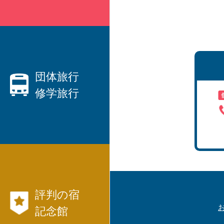
親切なベテランプランナーがご
要望にお応えします！
・ハネムーン、観光、出張etc、
国内旅行
団体旅行
修学旅行
から
海外旅行
まで、JTB等々パックツアーを
数多くご用意しています。
団体旅行なら日本交通社と言わ
・
れています！
・社員旅行、研修旅行
航空券、JR、フ
・
評判の宿
ェリー等切符
国内旅行モデル
記念館
コース
も発行出来ます。