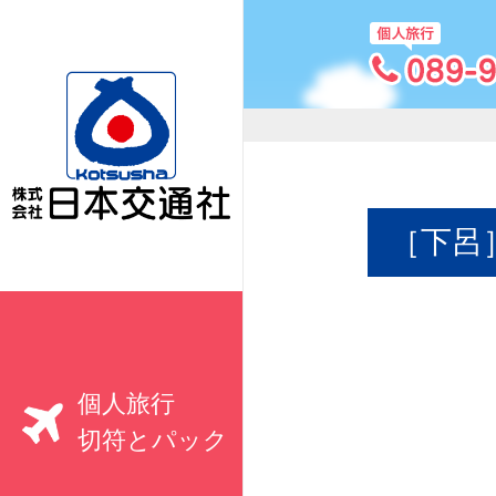
［下呂
個人旅行
切符とパック