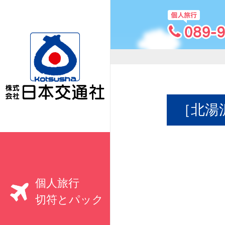
［北湯
個人旅行
切符とパック