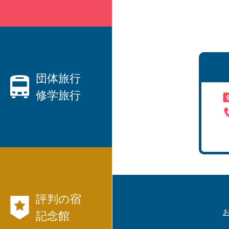
親切なベテランプランナーがご
要望にお応えします！
・ハネムーン、観光、出張etc、
国内旅行
団体旅行
修学旅行
から
海外旅行
まで、JTB等々パックツアーを
数多くご用意しています。
団体旅行なら日本交通社と言わ
・
れています！
・社員旅行、研修旅行
航空券、JR、フ
・
評判の宿
ェリー等切符
国内旅行モデル
記念館
コース
も発行出来ます。