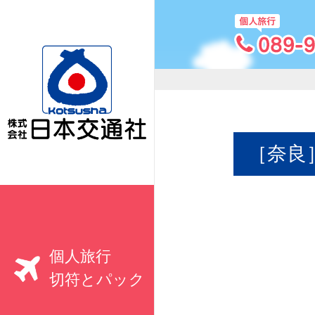
［奈良
個人旅行
切符とパック