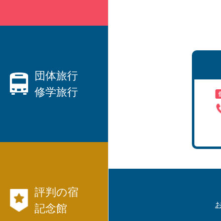
親切なベテランプランナーがご
要望にお応えします！
・ハネムーン、観光、出張etc、
国内旅行
団体旅行
修学旅行
から
海外旅行
まで、JTB等々パックツアーを
数多くご用意しています。
団体旅行なら日本交通社と言わ
・
れています！
・社員旅行、研修旅行
航空券、JR、フ
・
評判の宿
ェリー等切符
国内旅行モデル
記念館
コース
も発行出来ます。