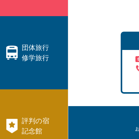
親切なベテランプランナーがご
要望にお応えします！
・ハネムーン、観光、出張etc、
国内旅行
団体旅行
修学旅行
から
海外旅行
まで、JTB等々パックツアーを
数多くご用意しています。
団体旅行なら日本交通社と言わ
・
れています！
・社員旅行、研修旅行
航空券、JR、フ
・
評判の宿
ェリー等切符
国内旅行モデル
記念館
コース
も発行出来ます。