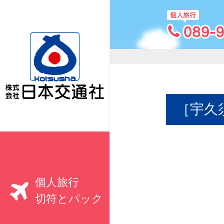
［宇久
個人旅行
切符とパック