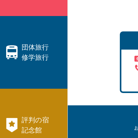
親切なベテランプランナーがご
要望にお応えします！
・ハネムーン、観光、出張etc、
国内旅行
団体旅行
修学旅行
から
海外旅行
まで、JTB等々パックツアーを
数多くご用意しています。
団体旅行なら日本交通社と言わ
・
れています！
・社員旅行、研修旅行
航空券、JR、フ
・
評判の宿
ェリー等切符
国内旅行モデル
記念館
コース
も発行出来ます。