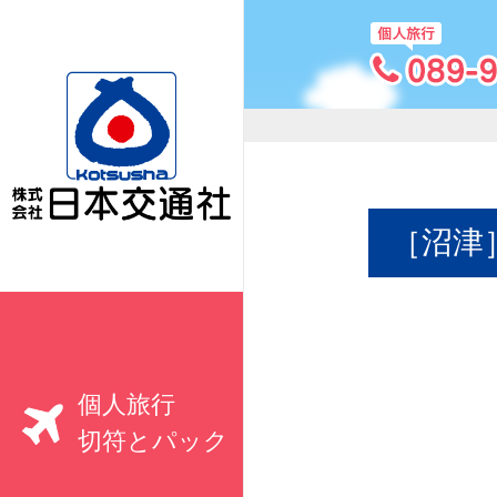
［沼津
個人旅行
切符とパック