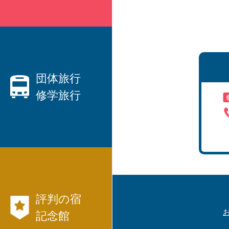
親切なベテランプランナーがご
要望にお応えします！
・ハネムーン、観光、出張etc、
国内旅行
団体旅行
修学旅行
から
海外旅行
まで、JTB等々パックツアーを
数多くご用意しています。
団体旅行なら日本交通社と言わ
・
れています！
・社員旅行、研修旅行
航空券、JR、フ
・
評判の宿
ェリー等切符
国内旅行モデル
記念館
コース
も発行出来ます。