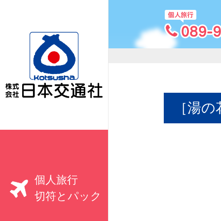
［湯の
個人旅行
切符とパック