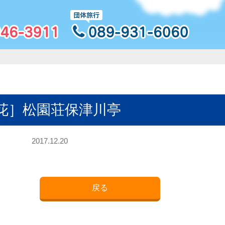
花］松園荘保津川亭
2017.12.20
戻る