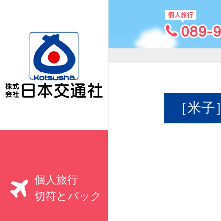
［米子
個人旅行
切符とパック