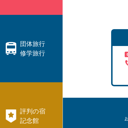
親切なベテランプランナーがご
要望にお応えします！
・ハネムーン、観光、出張etc、
国内旅行
団体旅行
修学旅行
から
海外旅行
まで、JTB等々パックツアーを
数多くご用意しています。
団体旅行なら日本交通社と言わ
・
れています！
・社員旅行、研修旅行
航空券、JR、フ
・
評判の宿
ェリー等切符
国内旅行モデル
記念館
コース
も発行出来ます。