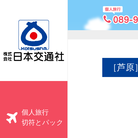
［芦原
個人旅行
切符とパック