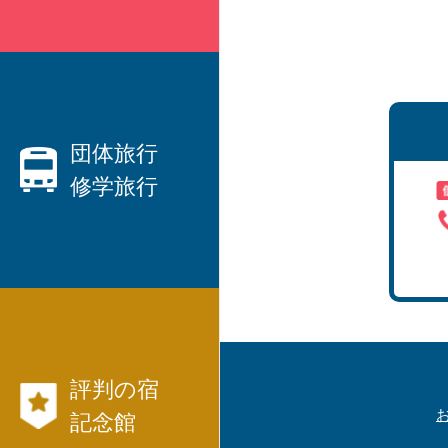
親切なベテランプランナーがご
要望にお応えします！
・ハネムーン、観光、出張etc、
国内旅行
団体旅行
修学旅行
から
海外旅行
まで、JTB等々パックツアーを
数多くご用意しています。
団体旅行なら日本交通社と言わ
・
れています！
・社員旅行、研修旅行
航空券、JR、フ
・
評判の宿
ェリー等切符
国内旅行モデル
記念館
コース
も発行出来ます。