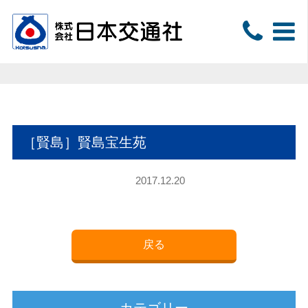
［賢島］賢島宝生苑
2017.12.20
戻る
カテゴリー