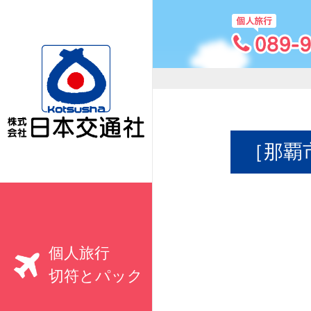
［那覇
個人旅行
切符とパック