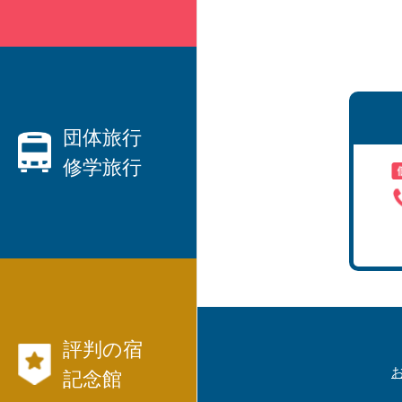
親切なベテランプランナーがご
要望にお応えします！
・ハネムーン、観光、出張etc、
国内旅行
団体旅行
修学旅行
から
海外旅行
まで、JTB等々パックツアーを
数多くご用意しています。
団体旅行なら日本交通社と言わ
・
れています！
・社員旅行、研修旅行
航空券、JR、フ
・
評判の宿
ェリー等切符
国内旅行モデル
記念館
コース
も発行出来ます。