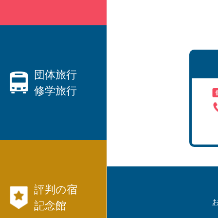
親切なベテランプランナーがご
要望にお応えします！
・ハネムーン、観光、出張etc、
国内旅行
団体旅行
修学旅行
から
海外旅行
まで、JTB等々パックツアーを
数多くご用意しています。
団体旅行なら日本交通社と言わ
・
れています！
・社員旅行、研修旅行
航空券、JR、フ
・
評判の宿
ェリー等切符
国内旅行モデル
記念館
コース
も発行出来ます。