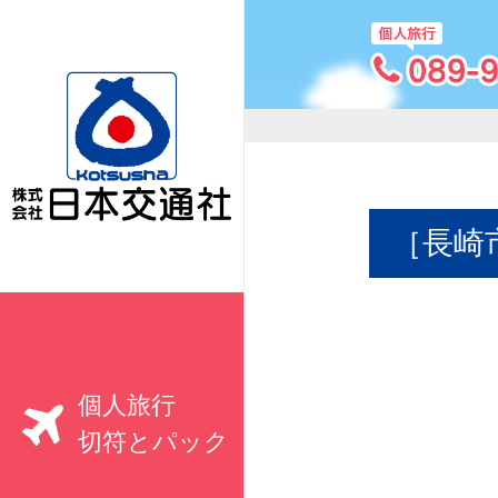
［長崎
個人旅行
切符とパック