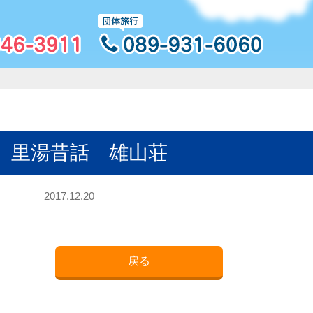
］里湯昔話 雄山荘
2017.12.20
戻る