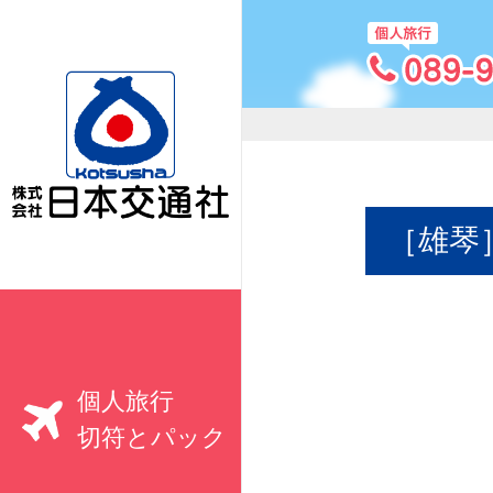
［雄琴
個人旅行
切符とパック