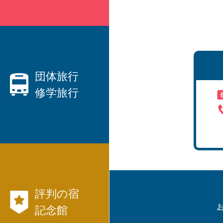
親切なベテランプランナーがご
要望にお応えします！
・ハネムーン、観光、出張etc、
国内旅行
団体旅行
修学旅行
から
海外旅行
まで、JTB等々パックツアーを
数多くご用意しています。
団体旅行なら日本交通社と言わ
・
れています！
・社員旅行、研修旅行
航空券、JR、フ
・
評判の宿
ェリー等切符
国内旅行モデル
記念館
コース
も発行出来ます。