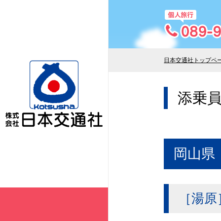
日本交通社トップペ
添乗
岡山県
［湯原