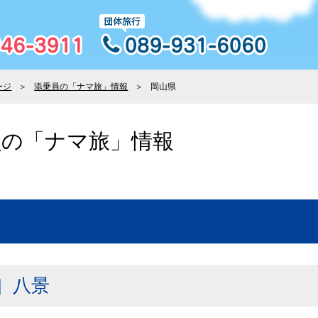
ージ
添乗員の「ナマ旅」情報
岡山県
員の「ナマ旅」情報
］八景