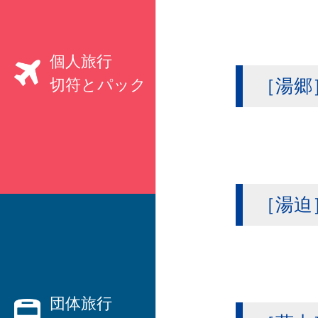
個人旅行
［湯郷
切符とパック
［湯迫
親切なベテランプランナーがご
要望にお応えします！
・ハネムーン、観光、出張etc、
国内旅行
から
団体旅行