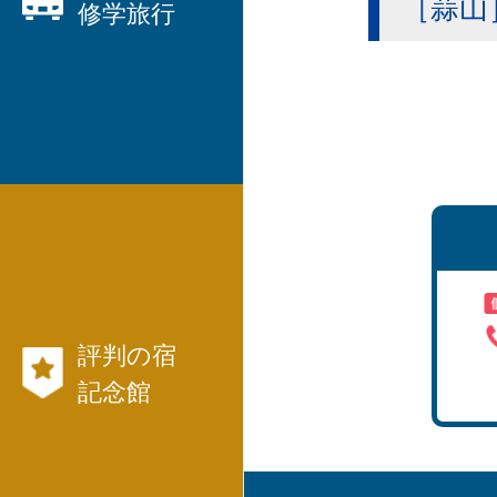
［蒜山
海外旅行
修学旅行
まで、JTB等々パックツアーを
数多くご用意しています。
・
航空券、JR、フ
ェリー等切符
団体旅行なら日本交通社と言わ
れています！
も発行出来ます。
・社員旅行、研修旅行
・
国内旅行モデル
コース
評判の宿
記念館
・
海外旅行モデル
コース